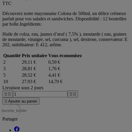
TTC
Découvrez notre mayonnaise Colona de 500ml, un délice crémeux
parfait pour vos salades et sandwiches. Disponibilité : 12 bouteilles
par boîte.Ingrédients:
Huile de colza, eau, jaunes d’œuf ( 7,5% ), moutarde ( eau, graines
de moutarde, vinaigre, sel, curcuma ), sel, dextrose, conservateur: E
202, stabilisateur: E 412, arôme.
Quantité
Prix unitaire
Vous économisez
2
29,11 €
0,59 €
3
28,81 €
1,76 €
5
28,52 €
4,41 €
10
27,93 €
14,70 €
Livraison sous 2 jours





Ajouter au panier
favorite_border
Partager