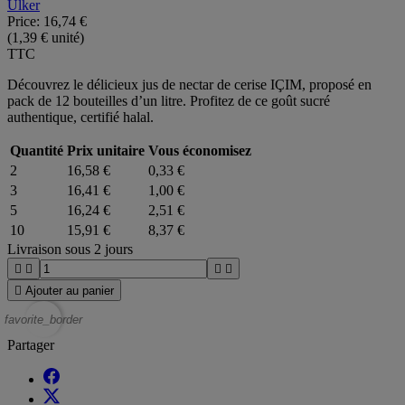
Ulker
Price:
16,74 €
(1,39 € unité)
TTC
Découvrez le délicieux jus de nectar de cerise IÇIM, proposé en
pack de 12 bouteilles d’un litre. Profitez de ce goût sucré
authentique, certifié halal.
Quantité
Prix unitaire
Vous économisez
2
16,58 €
0,33 €
3
16,41 €
1,00 €
5
16,24 €
2,51 €
10
15,91 €
8,37 €
Livraison sous 2 jours





Ajouter au panier
favorite_border
Partager