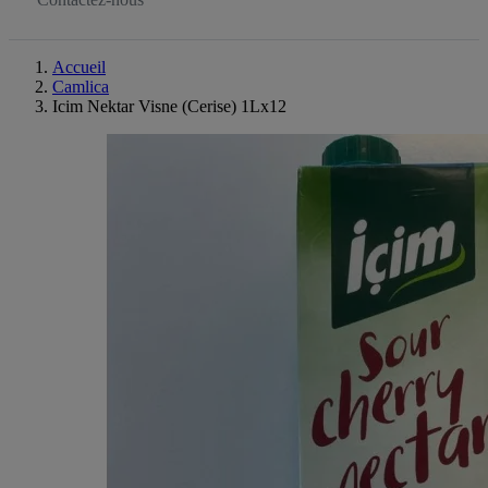
Accueil
Camlica
Icim Nektar Visne (Cerise) 1Lx12