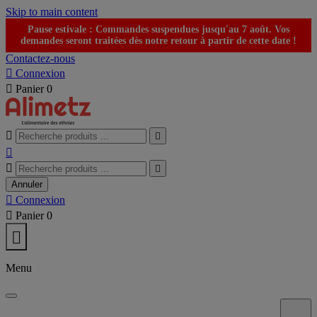
Skip to main content
Pause estivale : Commandes suspendues jusqu'au 7 août. Vos
demandes seront traitées dès notre retour à partir de cette date !
Contactez-nous

Connexion

Panier
0





Annuler

Connexion

Panier
0

Menu